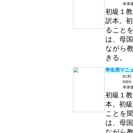
本体価
初級１
訳本。
ること
は、母
ながら
きる。
学生用マニ
B5判
ISBN 
本体価
初級１
本。初
ことを
は、母
ながら