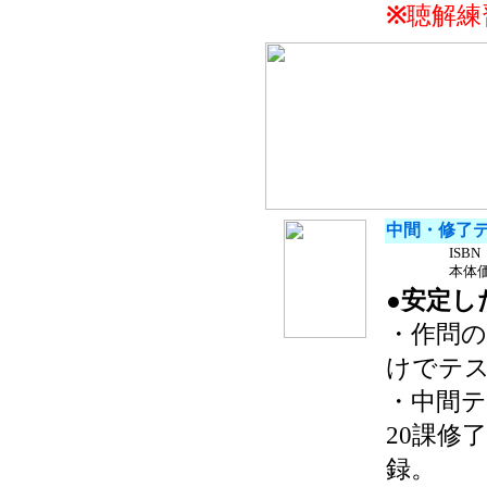
※
聴解練
中間・修了テ
ISBN 
本体価
●安定し
・作問
けでテ
・中間テ
20課修
録。