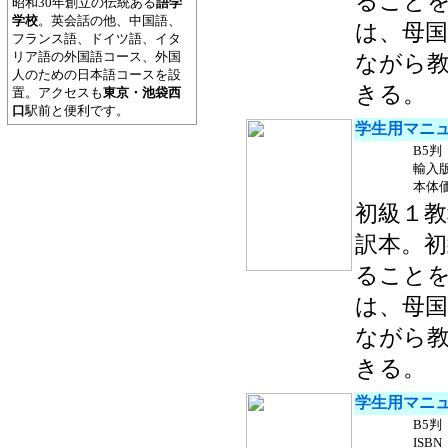
ること
昭和30年創立の伝統ある
語学
学校
。英会話の他、中国語、
は、母
フランス語、ドイツ語、イタ
リア語の外国語コース、外国
ながら
人のための日本語コースを設
きる。
置。アクセスも
東京・池袋西
口
駅前と便利です。
学生用マニ
B5判
輸入
本体価
初級１
訳本。
ること
は、母
ながら
きる。
学生用マニ
B5判
ISBN 