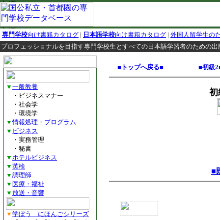
専門学校
向け書籍カタログ
|
日本語学校
向け書籍カタログ
|
外国人留学生の
プロフェッショナルを目指す専門学校生とすべての日本語学習者のための出
■トップへ戻る■
■初級2
▼
一般教養
初
・ビジネスマナー
・社会学
・環境学
▼
情報処理・プログラム
▼
ビジネス
・実務管理
・秘書
▼
ホテルビジネス
▼
英検
■
▼
調理師
▼
医療・福祉
▼
放送・音響
▼
学ぼう にほんごシリーズ