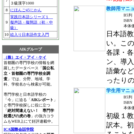
7
３級漢字1000
教師用マニュ
8
にほんご45じかん
B5判
実践日本語シリーズ１
ISBN 
9
擬声語・擬態語（初・中
本体価
級）
日本語教
10
絵入り日本語作文入門
い。こ
AIKグループ
各課・
（株）エイ・アイ・ケイ
ン、導
首都圏の専門学校の情報を網
羅したデータベース「
国公私
語彙な
立・首都圏の専門学校全調
査
」では、分野、地域、学
ったりの
科、学校名から検索が可能。
学生用マニ
専門学校と日本語学校の
B5判
「今」に迫る「
AIKレポート
」
ISBN 
と専門学校探しに役に立つ
本体価
「
絶対間違えない！ 専門学
初級１
校選びの虎の巻
」の強力コラ
ムもWEB上にて好評連載中。
訳本。
ICA国際会話学院