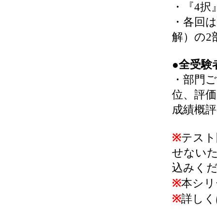
・『4択
・各回は
解）の2
●全受験
・部門ご
位、評価
成績概評
※
テスト
せない
込みく
※
本シリ
※
詳しく