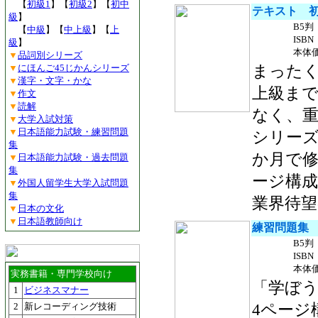
【
初級1
】【
初級2
】【
初中
テキスト 初
級
】
B5判
【
中級
】【
中上級
】【
上
ISBN 
級
】
本体価
▼
品詞別シリーズ
▼
にほんご45じかんシリーズ
まったく
▼
漢字・文字・かな
上級ま
▼
作文
▼
読解
なく、重
▼
大学入試対策
▼
日本語能力試験・練習問題
シリーズ
集
か月で修
▼
日本語能力試験・過去問題
集
ージ構
▼
外国人留学生大学入試問題
集
業界待望
▼
日本の文化
▼
日本語教師向け
練習問題集 
B5判
ISBN 
本体価
実務書籍・専門学校向け
「学ぼ
1
ビジネスマナー
2
新レコーディング技術
4ページ