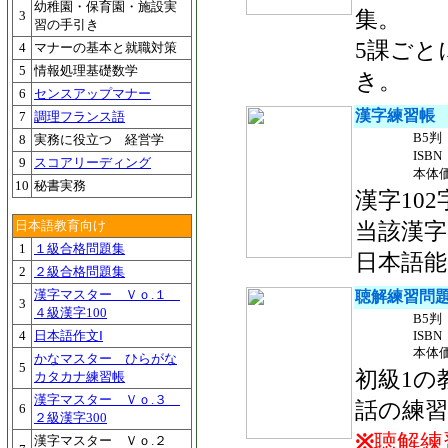
幼稚園・保育園・施設実
集。
3
習の手引き
5課ごと
4
マナーの基本と就職対策
5
情報処理基礎数学
き。
6
センスアップマナー
漢字練習帳 
7
調理フランス語
B5判
8
実務に役立つ 経営学
ISBN 
9
スコアリーディング
本体価
10
秘書実務
漢字10
日本語教育向け
当該漢
1
１級合格問題集
日本語能
2
２級合格問題集
漢字マスター Ｖｏ.１
聴解練習問題
3
４級漢字100
B5判
4
日本語作文Ⅰ
ISBN 
本体価
かなマスター ひらがな
5
初級1の
カタカナ練習帳
漢字マスター Ｖｏ.３
話の練
6
２級漢字300
※
聴解練
漢字マスター Ｖｏ.２