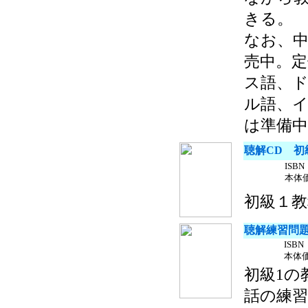
きる。
なお、中
売中。
ス語、
ル語、
は準備中
聴解CD 初
ISBN
本体価
初級１教
聴解練習問題
ISBN 
本体価
初級1の
話の練