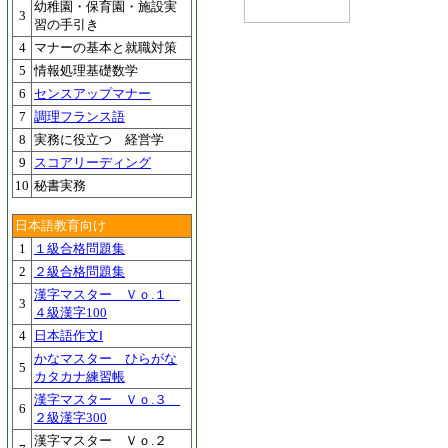
幼稚園・保育園・施設実
3
習の手引き
4
マナーの基本と就職対策
5
情報処理基礎数学
6
センスアップマナー
7
調理フランス語
8
実務に役立つ 経営学
9
スコアリーディング
10
秘書実務
日本語教育向け
1
１級合格問題集
2
２級合格問題集
漢字マスター Ｖｏ.１
3
４級漢字100
4
日本語作文Ⅰ
かなマスター ひらがな
5
カタカナ練習帳
漢字マスター Ｖｏ.３
6
２級漢字300
漢字マスター Ｖｏ.２