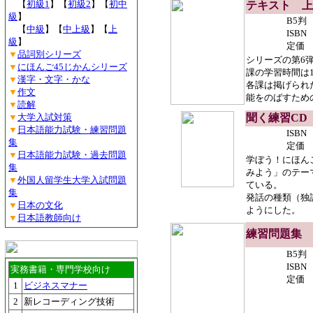
【
初級1
】【
初級2
】【
初中
テキスト 上
級
】
B5判
【
中級
】【
中上級
】【
上
ISBN 
級
】
定価 1
▼
品詞別シリーズ
シリーズの第6
▼
にほんご45じかんシリーズ
課の学習時間は
▼
漢字・文字・かな
各課は掲げられ
▼
作文
能をのばすため
▼
読解
▼
大学入試対策
聞く練習CD
▼
日本語能力試験・練習問題
ISBN 
集
定価 1
▼
日本語能力試験・過去問題
学ぼう！にほん
集
みよう」のテー
▼
外国人留学生大学入試問題
ている。
集
発話の種類（独
▼
日本の文化
ようにした。
▼
日本語教師向け
練習問題集 
B5判
ISBN 
実務書籍・専門学校向け
定価 1
1
ビジネスマナー
2
新レコーディング技術