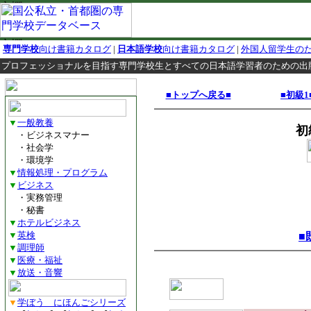
専門学校
向け書籍カタログ
|
日本語学校
向け書籍カタログ
|
外国人留学生の
プロフェッショナルを目指す専門学校生とすべての日本語学習者のための出
■トップへ戻る■
■初級1
▼
一般教養
初
・ビジネスマナー
・社会学
・環境学
▼
情報処理・プログラム
▼
ビジネス
・実務管理
・秘書
▼
ホテルビジネス
▼
英検
■
▼
調理師
▼
医療・福祉
▼
放送・音響
▼
学ぼう にほんごシリーズ